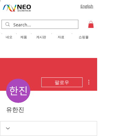
English
​네오
제품
게시판
자료
쇼핑몰
더보기
팔로우
유한진