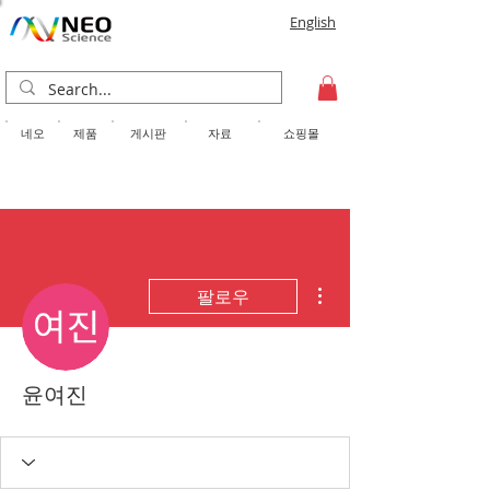
English
​네오
제품
게시판
자료
쇼핑몰
더보기
팔로우
윤여진