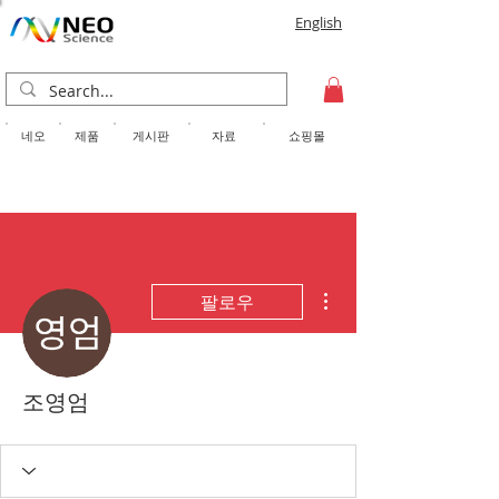
English
​네오
제품
게시판
자료
쇼핑몰
더보기
팔로우
조영엄