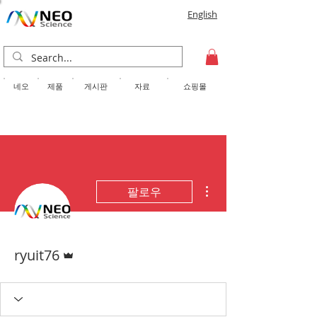
English
​네오
제품
게시판
자료
쇼핑몰
더보기
팔로우
운영자
ryuit76