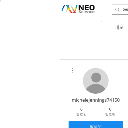
​네오
더보기
michelejennings74150
0
0
팔로워
팔로잉
팔로우