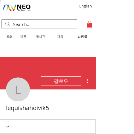
English
​네오
제품
게시판
자료
쇼핑몰
더보기
팔로우
lequishahoivik5
lequishahoivik5