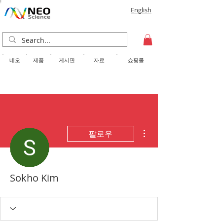
English
​네오
제품
게시판
자료
쇼핑몰
더보기
팔로우
Sokho Kim