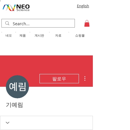
English
​네오
제품
게시판
자료
쇼핑몰
더보기
팔로우
기예림