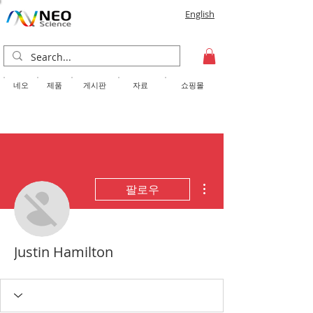
English
​네오
제품
게시판
자료
쇼핑몰
더보기
팔로우
Justin Hamilton