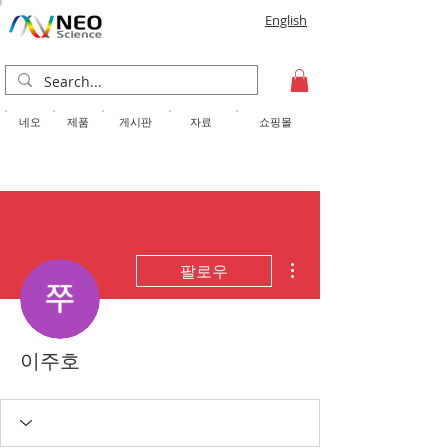
English
​네오
제품
게시판
자료
쇼핑몰
더보기
팔로우
이주호