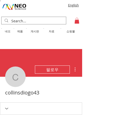
English
​네오
제품
게시판
자료
쇼핑몰
더보기
팔로우
collinsdiogo43
collinsdiogo43