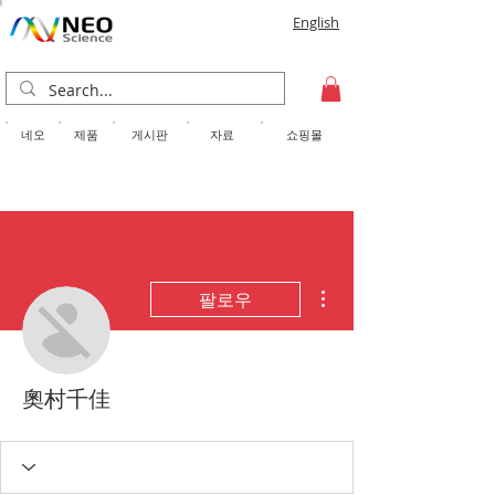
English
​네오
제품
게시판
자료
쇼핑몰
더보기
팔로우
奧村千佳