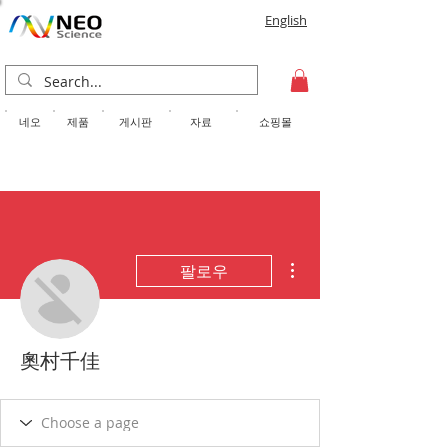
English
​네오
제품
게시판
자료
쇼핑몰
더보기
팔로우
奧村千佳