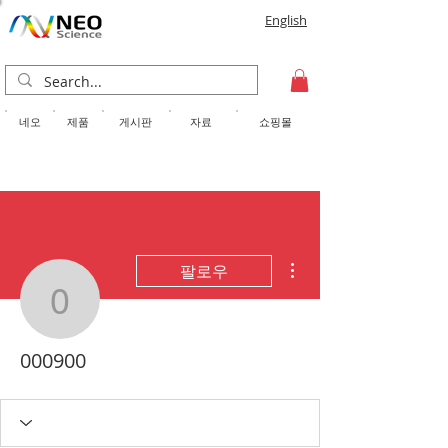
English
​네오
제품
게시판
자료
쇼핑몰
더보기
팔로우
000900
000900