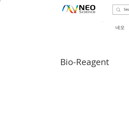
​네오
​Bio-Reagent