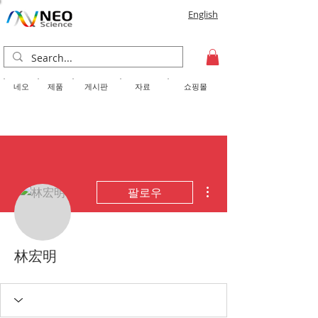
English
​네오
제품
게시판
자료
쇼핑몰
더보기
팔로우
林宏明