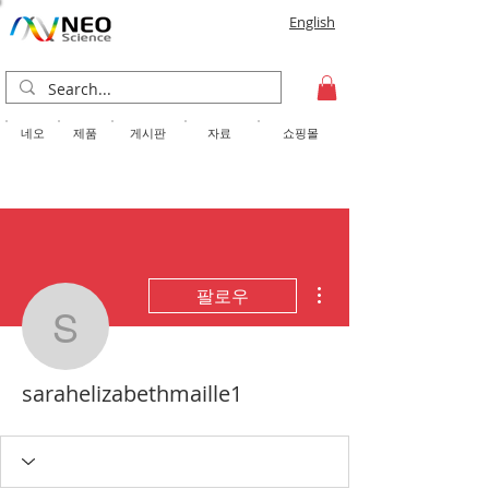
English
​네오
제품
게시판
자료
쇼핑몰
더보기
팔로우
sarahelizabethmaille1
sarahelizabethmaille1