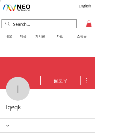
English
​네오
제품
게시판
자료
쇼핑몰
더보기
팔로우
iqeqk
iqeqk