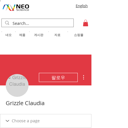
English
​네오
제품
게시판
자료
쇼핑몰
더보기
팔로우
Grizzle Claudia