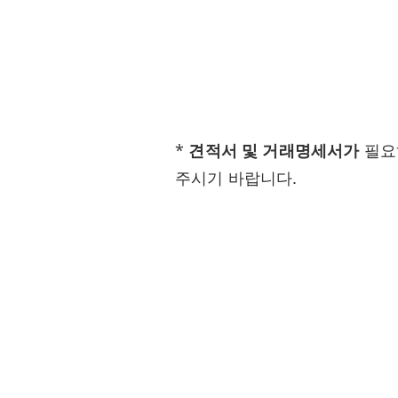
*
견적서 및 거래명세서가
필요
주시기 바랍니다.
Visit
(우) 28168
충청북도 청주시 흥덕구 오송읍 오송4길 
(주)네오사이언스 대표 유인탁
이용약관
교환 / 환불규정