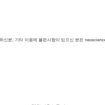
하신분, 기타 이용에 불편사항이 있으신 분은
neoscien
Call
Contact
T: 070-7430-6829
neoscience2011@gmail.co
F: 031-629-6820
5
사업자등록번호: 124-87-23315
통신판매신고번호: 제2025-