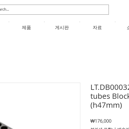
제품
게시판
자료
LT.DB00032
tubes Bloc
(h47mm)
가
₩176,000
격