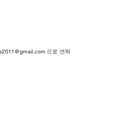
ce2011@gmail.com
으로 연락
© 2025 by
NeoScience Co., Ltd.
m
충북청주-0438호