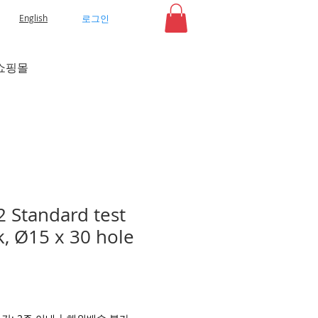
로그인
English
쇼핑몰
 Standard test
k, Ø15 x 30 hole