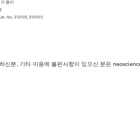
기가 용이
조
 No. 310103, 310101)
하신분, 기타 이용에 불편사항이 있으신 분은
neoscien
Call
Contact
T: 070-7430-6829
neoscience2011@gmail.co
F: 031-629-6820
5
사업자등록번호: 124-87-23315
통신판매신고번호: 제2025-