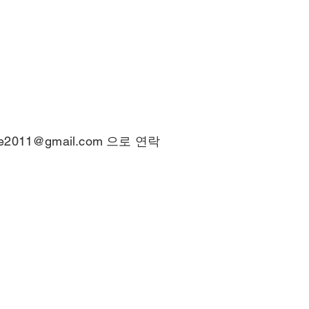
ce2011@gmail.com
으로 연락
© 2025 by
NeoScience Co., Ltd.
m
충북청주-0438호