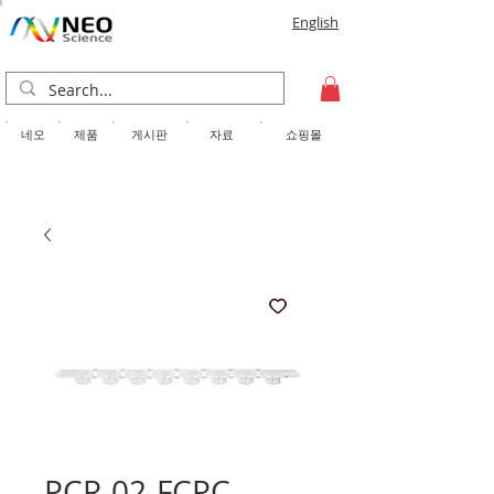
English
​네오
제품
게시판
자료
쇼핑몰
PCR-02-FCPC