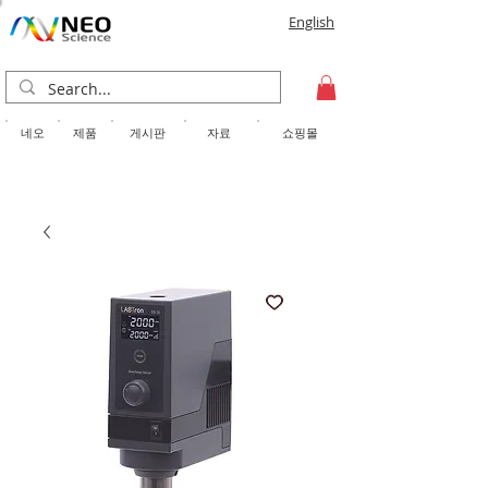
English
​네오
제품
게시판
자료
쇼핑몰