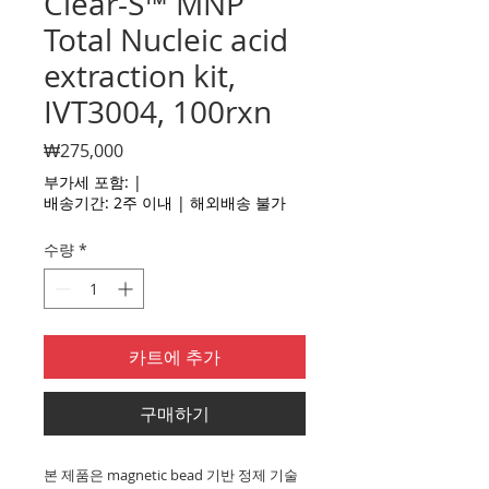
Clear-S™ MNP
Total Nucleic acid
extraction kit,
IVT3004, 100rxn
가
₩275,000
격
부가세 포함:
|
배송기간: 2주 이내 | 해외배송 불가
수량
*
카트에 추가
구매하기
본 제품은 magnetic bead 기반 정제 기술