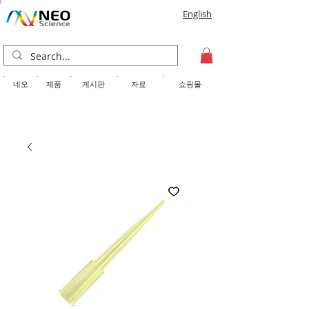
English
​네오
제품
게시판
자료
쇼핑몰