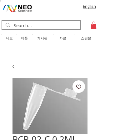
English
​네오
제품
게시판
자료
쇼핑몰
PCR-02-C 0.2ML