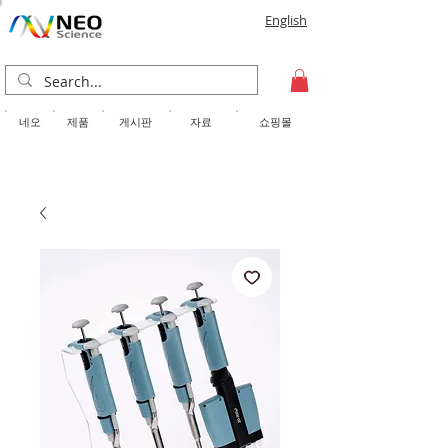
English
​네오
제품
게시판
자료
쇼핑몰