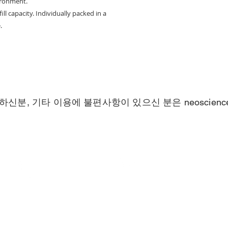
vironment.
l capacity. Individually packed in a
.
하신분, 기타 이용에 불편사항이 있으신 분은
neoscien
Call
Contact
T: 070-7430-6829
neoscience2011@gmail.co
F: 031-629-6820
5
사업자등록번호: 124-87-23315
통신판매신고번호: 제2025-