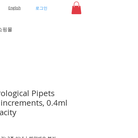
로그인
English
쇼핑몰
ological Pipets
 increments, 0.4ml
acity