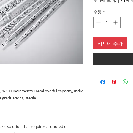
부가세 포함:
|
수량
*
카트에 추가
, 1/100 increments, 0.4ml overfill capacity, Indiv
e graduations, sterile
oxic solution that requires aliquoted or