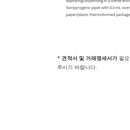
aspirating/dispensing in a sterile en
Nonpyrogenic pipet with 0.4 mL overfil
paper/plastic thermoformed package
*
견적서 및 거래명세서가
필요
주시기 바랍니다.
Visit
(우) 28168
충청북도 청주시 흥덕구 오송읍 오송4길 
(주)네오사이언스 대표 유인탁