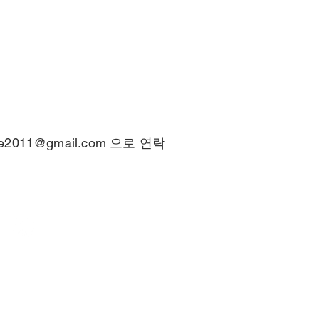
ce2011@gmail.com
으로 연락
© 2025 by
NeoScience Co., Ltd.
m
충북청주-0438호