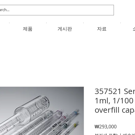
제품
게시판
자료
357521 Ser
1ml, 1/100
overfill cap
가
₩293,000
격